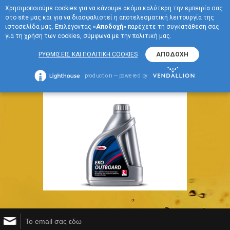
Χρησιμοποιούμε cookies για να κάνουμε ακόμα καλύτερη την εμπειρία σας
EN
στο site μας και για να διασφαλιστεί η αποτελεσματική λειτουργία της
ΜΕΝΟΥ
ιστοσελίδα μας. Επιλέγοντας
«Αποδοχή»
παρέχετε τη συγκατάθεση σας
για τη χρήση των cookies, σύμφωνα με την πολιτική μας.
Για το Σκάφος
ΡΥΘΜΙΣΕΙΣ ΚΑΙ ΠΟΛΙΤΙΚΗ COOKIES
ΑΠΟΔΟΧΗ
production — powered by
EKO Outboard