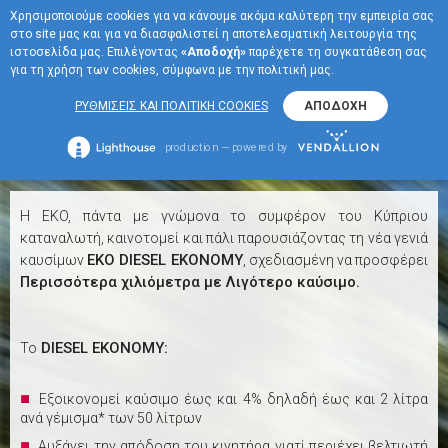
Χρησιμοποιούμε cookies για να κάνουμε ακόμα καλύτερη την εμπειρία σας
EN
στο site μας και για να διασφαλιστεί η αποτελεσματική λειτουργία της
ΜΕΝΟΥ
ιστοσελίδα μας. Επιλέγοντας
«Αποδοχή»
παρέχετε τη συγκατάθεση σας
για τη χρήση των cookies, σύμφωνα με την πολιτική μας.
DIESEL EKONOMY
ΡΥΘΜΙΣΕΙΣ ΚΑΙ ΠΟΛΙΤΙΚΗ COOKIES
ΑΠΟΔΟΧΗ
+
DIESEL EKONOMY
production — powered by
H EKO, πάντα με γνώμονα το συμφέρον του Κύπριου
καταναλωτή, καινοτομεί και πάλι παρουσιάζοντας τη νέα γενιά
EKO DIESEL ΕΚΟΝΟΜΥ
καυσίμων
, σχεδιασμένη να προσφέρει
Περισσότερα χιλιόμετρα με Λιγότερο καύσιμο.
DIESEL ΕΚΟΝΟΜΥ:
Το
Εξοικονομεί καύσιμο έως και 4% δηλαδή έως και 2 λίτρα
ανά γέμισμα* των 50 λίτρων
Αυξάνει την απόδοση του κινητήρα γιατί περιέχει βελτιωτή