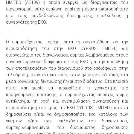
LIMITED (AE109) η οποία ενεργεί ως διοργανώτρια του
διαγωνισμού, ούτε ανάλογη απαίτηση έναντι οποιουδήποτε
από τους συνδεδεμένους διαφημιστές, υπαλλήλους ή
συνεργάτες της ΕΚΟ.
Ο συμμετέχοντας παρέχει ρητά τη συγκατάθεση και την
εξουσιοδότηση του στην EKO CYPRUS LIMITED, ως
διοργανώτρια του διαγωνισμού, συμπεριλαμβανομένου στους
συνεργαζόμενους διαφημιστές της ΕΚΟ για την προώθηση
των αποτελεσμάτων του διαγωνισμού στο ραδιόφωνο, στην
τηλεόραση, στον έντυπο τύπο, στον ηλεκτρονικό τύπο, στα
μέσα κοινωνικής δικτύωσης ή/και στο διαδίκτυο. Στο πλαίσιο
αυτό, και χωρίς να περιορίζεται η γενικότητα της
προηγούμενης πρότασης, ο συμμετέχοντας παρέχει, χωρίς
αντάλλαγμα, τη ρητή και ανεπιφύλακτη συγκατάθεση και
εξουσιοδότηση του προς την EKO CYPRUS LIMITED ώστε να
δημοσιεύσει ή/και να δημοσιοποιήσει ένα κατάλογο των
νικητών ή/και των επιλαχόντων του διαγωνισμού,
συμπεριλαμβανομένου του δικαιώματος δημοσίευσης