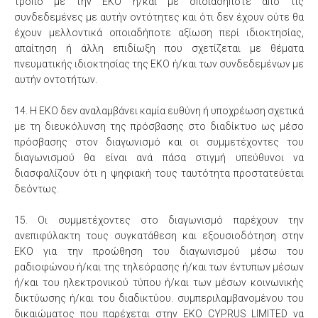
τρόπο με την ΕΚΟ ή/και με οποιαδήποτε από τις
συνδεδεμένες με αυτήν οντότητες και ότι δεν έχουν ούτε θα
έχουν μελλοντικά οποιαδήποτε αξίωση περί ιδιοκτησίας,
απαίτηση ή άλλη επιδίωξη που σχετίζεται με θέματα
πνευματικής ιδιοκτησίας της ΕΚΟ ή/και των συνδεδεμένων με
αυτήν οντοτήτων.
14. Η ΕΚΟ δεν αναλαμβάνει καμία ευθύνη ή υποχρέωση σχετικά
με τη διευκόλυνση της πρόσβασης στο διαδίκτυο ως μέσο
πρόσβασης στον διαγωνισμό και οι συμμετέχοντες του
διαγωνισμού θα είναι ανά πάσα στιγμή υπεύθυνοι να
διασφαλίζουν ότι η ψηφιακή τους ταυτότητα προστατεύεται
δεόντως.
15. Οι συμμετέχοντες στο διαγωνισμό παρέχουν την
ανεπιφύλακτη τους συγκατάθεση και εξουσιοδότηση στην
ΕΚΟ για την προώθηση του διαγωνισμού μέσω του
ραδιοφώνου ή/και της τηλεόρασης ή/και των έντυπων μέσων
ή/και του ηλεκτρονικού τύπου ή/και των μέσων κοινωνικής
δικτύωσης ή/και του διαδικτύου. συμπεριλαμβανομένου του
δικαιώματος που παρέχεται στην EKO CYPRUS LIMITED να