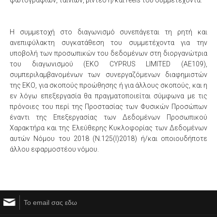
φωτογραφιών, ταινιών, βίντεο ή/και reels του συμμετέχοντα.
Η συμμετοχή στο διαγωνισμό συνεπάγεται τη ρητή και
ανεπιφύλακτη συγκατάθεση του συμμετέχοντα για την
υποβολή των προσωπικών του δεδομένων στη διοργανώτρια
του διαγωνισμού (EKO CYPRUS LIMITED (ΑΕ109),
συμπεριλαμβανομένων των συνεργαζόμενων διαφημιστών
της ΕΚΟ, για σκοπούς προώθησης ή για άλλους σκοπούς, και η
εν λόγω επεξεργασία θα πραγματοποιείται σύμφωνα με τις
πρόνοιες του περί της Προστασίας των Φυσικών Προσώπων
έναντι της Επεξεργασίας των Δεδομένων Προσωπικού
Χαρακτήρα και της Ελεύθερης Κυκλοφορίας των Δεδομένων
αυτών Νόμου του 2018 (Ν.125(Ι)2018) ή/και οποιουδήποτε
άλλου εφαρμοστέου νόμου.