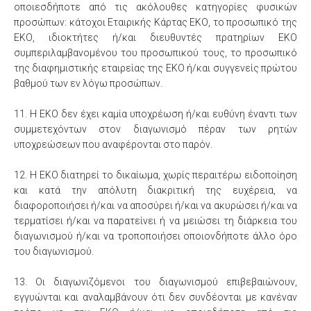
οποιεσδήποτε από τις ακόλουθες κατηγορίες φυσικών
προσώπων: κάτοχοι Εταιρικής Κάρτας ΕΚΟ, το προσωπικό της
ΕΚΟ, ιδιοκτήτες ή/και διευθυντές πρατηρίων ΕΚΟ
συμπεριλαμβανομένου του προσωπικού τους, το προσωπικό
της διαφημιστικής εταιρείας της ΕΚΟ ή/και συγγενείς πρώτου
βαθμού των εν λόγω προσώπων.
11. Η ΕΚΟ δεν έχει καμία υποχρέωση ή/και ευθύνη έναντι των
συμμετεχόντων στον διαγωνισμό πέραν των ρητών
υποχρεώσεων που αναφέρονται στο παρόν.
12. Η ΕΚΟ διατηρεί το δικαίωμα, χωρίς περαιτέρω ειδοποίηση
και κατά την απόλυτη διακριτική της ευχέρεια, να
διαφοροποιήσει ή/και να αποσύρει ή/και να ακυρώσει ή/και να
τερματίσει ή/και να παρατείνει ή να μειώσει τη διάρκεια του
διαγωνισμού ή/και να τροποποιήσει οποιονδήποτε άλλο όρο
του διαγωνισμού.
13. Οι διαγωνιζόμενοι του διαγωνισμού επιβεβαιώνουν,
εγγυώνται και αναλαμβάνουν ότι δεν συνδέονται με κανέναν