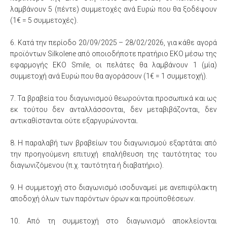
λαμβάνουν 5 (πέντε) συμμετοχές ανά Ευρώ που θα ξοδέψουν
(1€ = 5 συμμετοχές).
6. Κατά την περίοδο 20/09/2025 – 28/02/2026, για κάθε αγορά
προϊόντων Silkolene από οποιοδήποτε πρατήριο ΕΚΟ μέσω της
εφαρμογής EKO Smile, οι πελάτες θα λαμβάνουν 1 (μία)
συμμετοχή ανά Ευρώ που θα αγοράσουν (1€ = 1 συμμετοχή).
7. Τα βραβεία του διαγωνισμού θεωρούνται προσωπικά και ως
εκ τούτου δεν ανταλλάσσονται, δεν μεταβιβάζονται, δεν
αντικαθίστανται ούτε εξαργυρώνονται.
8. Η παραλαβή των βραβείων του διαγωνισμού εξαρτάται από
την προηγούμενη επιτυχή επαλήθευση της ταυτότητας του
διαγωνιζόμενου (π.χ. ταυτότητα ή διαβατήριο).
9. Η συμμετοχή στο διαγωνισμό ισοδυναμεί με ανεπιφύλακτη
αποδοχή όλων των παρόντων όρων και προϋποθέσεων.
10. Από τη συμμετοχή στο διαγωνισμό αποκλείονται