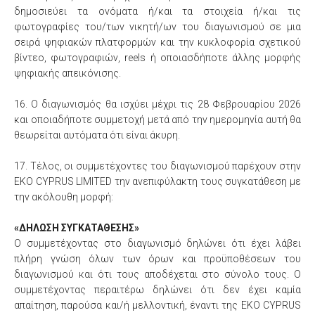
δημοσιεύει τα ονόματα ή/και τα στοιχεία ή/και τις
φωτογραφίες του/των νικητή/ων του διαγωνισμού σε μια
σειρά ψηφιακών πλατφορμών και την κυκλοφορία σχετικού
βίντεο, φωτογραφιών, reels ή οποιασδήποτε άλλης μορφής
ψηφιακής απεικόνισης.
16. Ο διαγωνισμός θα ισχύει μέχρι τις 28 Φεβρουαρίου 2026
και οποιαδήποτε συμμετοχή μετά από την ημερομηνία αυτή θα
θεωρείται αυτόματα ότι είναι άκυρη.
17. Τέλος, οι συμμετέχοντες του διαγωνισμού παρέχουν στην
EKO CYPRUS LIMITED την ανεπιφύλακτη τους συγκατάθεση με
την ακόλουθη μορφή:
«ΔΗΛΩΣΗ ΣΥΓΚΑΤΑΘΕΣΗΣ»
Ο συμμετέχοντας στο διαγωνισμό δηλώνει ότι έχει λάβει
πλήρη γνώση όλων των όρων και προϋποθέσεων του
διαγωνισμού και ότι τους αποδέχεται στο σύνολο τους. Ο
συμμετέχοντας περαιτέρω δηλώνει ότι δεν έχει καμία
απαίτηση, παρούσα και/ή μελλοντική, έναντι της EKO CYPRUS