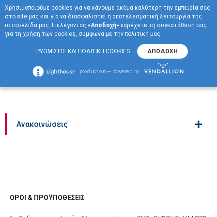
Χρησιμοποιούμε cookies για να κάνουμε ακόμα καλύτερη την εμπειρία σας
EN
στο site μας και για να διασφαλιστεί η αποτελεσματική λειτουργία της
ΜΕΝΟΥ
ιστοσελίδα μας. Επιλέγοντας
«Αποδοχή»
παρέχετε τη συγκατάθεση σας
για τη χρήση των cookies, σύμφωνα με την πολιτική μας.
ΔΙΑΓΩΝΙΣΜΟΣ - QATAR
ΡΥΘΜΙΣΕΙΣ ΚΑΙ ΠΟΛΙΤΙΚΗ COOKIES
ΑΠΟΔΟΧΗ
MOTO GP ΟΡΟΙ &
production — powered by
ΠΡΟΫΠΟΘΕΣΕΙΣ
+
Ανακοινώσεις
ΟΡΟΙ & ΠΡΟΫΠΟΘΕΣΕΙΣ