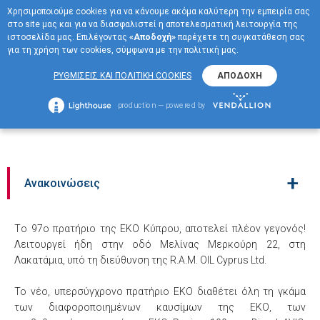
Χρησιμοποιούμε cookies για να κάνουμε ακόμα καλύτερη την εμπειρία σας
EN
στο site μας και για να διασφαλιστεί η αποτελεσματική λειτουργία της
ΜΕΝΟΥ
ιστοσελίδα μας. Επιλέγοντας
«Αποδοχή»
παρέχετε τη συγκατάθεση σας
για τη χρήση των cookies, σύμφωνα με την πολιτική μας.
Νέο υπερσύγχρονο
ΡΥΘΜΙΣΕΙΣ ΚΑΙ ΠΟΛΙΤΙΚΗ COOKIES
ΑΠΟΔΟΧΗ
πρατήριο καυσίμων ΕΚΟ
production — powered by
στη Λακατάμια
+
Ανακοινώσεις
Tο 97ο πρατήριο της ΕΚΟ Κύπρου, αποτελεί πλέον γεγονός!
Λειτουργεί ήδη στην οδό Μελίνας Μερκούρη 22, στη
Λακατάμια, υπό τη διεύθυνση της R.A.M. OIL Cyprus Ltd.
To νέο, υπερσύγχρονο πρατήριο ΕΚΟ διαθέτει όλη τη γκάμα
των διαφοροποιημένων καυσίμων της ΕΚΟ, των