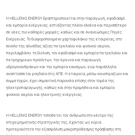
H HELLENiQ ENERGY δραστηριοποιείται στην παραγωγή, εφοδιασμό
και εμπορία ενέργειας, εστιάζοντας πλέον ολοένα και περισσότερο
σε νέες, πιο καθαρές μορφές, καθώς και σε Ανανεώσιμες Πηγές
Ενέργειας. Το διαφοροποιημένο χαρτοφυλάκιο της εταιρείας, στο
σύνολο της αλυσίδας αξίας πετρελαίου και φυσικού αερίου,
περιλαμβάνει τη διύλιση, τον εφοδιασμό και εμπορία πετρελαίου και
πετροχημικών προϊόντων, την έρευνα και παραγωγή
υδρογονανθράκων και την εμπορία καυσίμων, ενώ παράλληλα
αναπτύσσεται ραγδαία στις ΑΠΕ. Η εταιρεία, μέσω κοινοπραξιών και
συμμετοχών, έχει σημαντική παρουσία επίσης στον τομέα της
ηλεκτροπαραγωγής, καθώς και στην προμήθεια και εμπορία
φυσικού αερίου και ηλεκτρικής ενέργειας.
Η HELLENiQ ENERGY τοποθετεί τον άνθρωπο στο κέντρο της
επιχειρηματικής στρατηγικής της, έχοντας ως κύρια
προτεραιότητα την εξασφάλιση μακροπρόθεσμης πρόσβασης στη