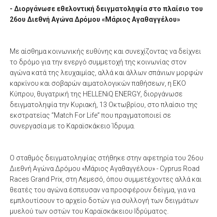
- Διοργάνωσε εθελοντική δειγματοληψία στο πλαίσιο του
26ου Διεθνή Αγώνα Δρόμου «Μάριος Αγαθαγγέλου»
Με αίσθημα κοινωνικής ευθύνης και συνεχίζοντας να δείχνει
το δρόμο για την ενεργό συμμετοχή της κοινωνίας στον
αγώνα κατά της λευχαιμίας, αλλά και άλλων σπάνιων μορφών
καρκίνου και σοβαρών αιματολογικών παθήσεων, η ΕΚΟ
Κύπρου, θυγατρική της HELLENiQ ENERGY, διοργάνωσε
δειγματοληψία την Κυριακή, 13 Οκτωβρίου, στο πλαίσιο της
εκστρατείας “Match For Life” που πραγματοποιεί σε
συνεργασία με το Καραϊσκάκειο Ίδρυμα.
Ο σταθμός δειγματοληψίας στήθηκε στην αφετηρία του 26ου
Διεθνή Αγώνα Δρόμου «Μάριος Αγαθαγγέλου» - Cyprus Road
Races Grand Prix, στη Λεμεσό, όπου συμμετέχοντες αλλά και
θεατές του αγώνα έσπευσαν να προσφέρουν δείγμα, για να
εμπλουτίσουν το αρχείο δοτών για συλλογή των δειγμάτων
μυελού των οστών του Καραϊσκάκειου Ιδρύματος.