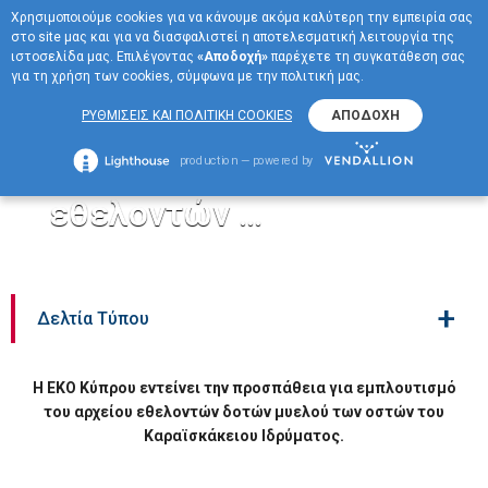
Χρησιμοποιούμε cookies για να κάνουμε ακόμα καλύτερη την εμπειρία σας
EN
στο site μας και για να διασφαλιστεί η αποτελεσματική λειτουργία της
ΜΕΝΟΥ
ιστοσελίδα μας. Επιλέγοντας
«Αποδοχή»
παρέχετε τη συγκατάθεση σας
για τη χρήση των cookies, σύμφωνα με την πολιτική μας.
H ΕΚΟ Κύπρου εντείνει
ΡΥΘΜΙΣΕΙΣ ΚΑΙ ΠΟΛΙΤΙΚΗ COOKIES
ΑΠΟΔΟΧΗ
την προσπάθεια για
production — powered by
εμπλουτισμό του αρχείου
εθελοντών …
+
Δελτία Τύπου
H ΕΚΟ Κύπρου εντείνει την προσπάθεια για εμπλουτισμό
του αρχείου εθελοντών δοτών μυελού των οστών του
Καραϊσκάκειου Ιδρύματος.