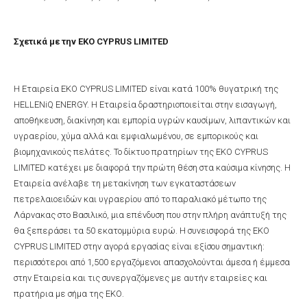
Σχετικά με την ΕΚΟ CYPRUS LIMITED
Η Εταιρεία EKO CYPRUS LIMITED είναι κατά 100% θυγατρική της
HELLENiQ ENERGY. Η Εταιρεία δραστηριοποιείται στην εισαγωγή,
αποθήκευση, διακίνηση και εμπορία υγρών καυσίμων, λιπαντικών και
υγραερίου, χύμα αλλά και εμφιαλωμένου, σε εμπορικούς και
βιομηχανικούς πελάτες. Το δίκτυο πρατηρίων της EKO CYPRUS
LIMITED κατέχει με διαφορά την πρώτη θέση στα καύσιμα κίνησης. Η
Εταιρεία ανέλαβε τη μετακίνηση των εγκαταστάσεων
πετρελαιοειδών και υγραερίου από το παραλιακό μέτωπο της
Λάρνακας στο Βασιλικό, μια επένδυση που στην πλήρη ανάπτυξή της
θα ξεπεράσει τα 50 εκατομμύρια ευρώ. Η συνεισφορά της ΕΚΟ
CYPRUS LIMITED στην αγορά εργασίας είναι εξίσου σημαντική:
περισσότεροι από 1,500 εργαζόμενοι απασχολούνται άμεσα ή έμμεσα
στην Εταιρεία και τις συνεργαζόμενες με αυτήν εταιρείες και
πρατήρια με σήμα της ΕΚΟ.