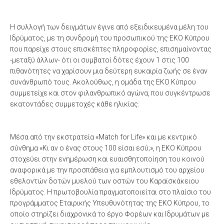
Η συλλογή των δειγμάτων έγινε από εξειδικευμένα μέλη του
Ιδρύματος, με τη συνδρομή του προσωπικού της ΕΚΟ Κύπρου
που παρείχε στους επισκέπτες πληροφορίες, επισημαίνοντας
-μεταξύ άλλων- ότι οι συμβατοί δότες έχουν 1 στις 100
πιθανότητες να χαρίσουν μια δεύτερη ευκαιρία ζωής σε έναν
συνάνθρωπό τους. Ακολούθως, η ομάδα της ΕΚΟ Κύπρου
συμμετείχε και στον φιλανθρωπικό αγώνα, που συγκέντρωσε
εκατοντάδες συμμετοχές κάθε ηλικίας.
Μέσα από την εκστρατεία «Match for Life» και με κεντρικό
σύνθημα «Κι αν ο ένας στους 100 είσαι εσύ;», η ΕΚΟ Κύπρου
στοχεύει στην ενημέρωση και ευαισθητοποίηση του κοινού
αναφορικά με την προσπάθεια για εμπλουτισμό του αρχείου
εθελοντών δοτών μυελού των οστών του Καραϊσκάκειου
Ιδρύματος. Η πρωτοβουλία πραγματοποιείται στο πλαίσιο του
προγράμματος Εταιρικής Υπευθυνότητας της ΕΚΟ Κύπρου, το
οποίο στηρίζει διαχρονικά το έργο Φορέων και Ιδρυμάτων με