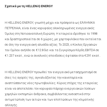
Σχετικά με τη HELLENiQ ENERGY
Η HELLENiQ ENERGY, γνωστή μέχρι και πρόσφατα ως ΕΛΛΗΝΙΚΑ
ΠΕΤΡΕΛΑΙΑ, είναι ένας κορυφαίος ολοκληρωμένος ενεργειακός
Όμιλος στη Νοτιοανατολική Ευρώπη. Η εταιρεία ιδρύθηκε το 1998
και δραστηριοποιείται σε 6 χώρες, με χαρτοφυλάκιο που εκτείνεται
σε όλη την ενεργειακή αλυσίδα αξίας. Το 2023, ο Κύκλος Εργασιών
του Ομίλου ανήλθε σε €12.8 δισ. και τα Συγκρίσιμα Κέρδη EBITDA σε
€1.237 εκατ., ενώ οι συνολικές επενδύσεις έφτασαν στα €291 εκατ..
Η HELLENiQ ENERGY προωθεί τον ενεργειακό μετασχηματισμό σε
όλες τις αγορές της, αγκαλιάζοντας την καινοτομία και
αναπτύσσοντας νέες πρωτοβουλίες. Κύριος στόχος της εταιρείας
είναι να αποτελέσει τον κορυφαίο πάροχο ενεργειακών λύσεων
χαμηλών εκπομπών άνθρακα, συμβάλλοντας ουσιαστικά στην
αντιμετώπιση των αιτιών και των επιπτώσεων της κλιματικής
αλλαγής.