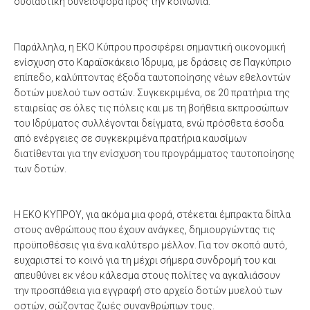
ουσιαστική συνεισφορά προς την κοινωνία.
Παράλληλα, η ΕΚΟ Κύπρου προσφέρει σημαντική οικονομική
ενίσχυση στο Καραϊσκάκειο Ίδρυμα, με δράσεις σε Παγκύπριο
επίπεδο, καλύπτοντας έξοδα ταυτοποίησης νέων εθελοντών
δοτών μυελού των οστών. Συγκεκριμένα, σε 20 πρατήρια της
εταιρείας σε όλες τις πόλεις και με τη βοήθεια εκπροσώπων
του Ιδρύματος συλλέγονται δείγματα, ενώ πρόσθετα έσοδα
από ενέργειες σε συγκεκριμένα πρατήρια καυσίμων
διατίθενται για την ενίσχυση του προγράμματος ταυτοποίησης
των δοτών.
Η ΕΚΟ ΚΥΠΡΟΥ, για ακόμα μια φορά, στέκεται έμπρακτα δίπλα
στους ανθρώπους που έχουν ανάγκες, δημιουργώντας τις
προϋποθέσεις για ένα καλύτερο μέλλον. Για τον σκοπό αυτό,
ευχαριστεί το κοινό για τη μέχρι σήμερα συνδρομή του και
απευθύνει εκ νέου κάλεσμα στους πολίτες να αγκαλιάσουν
την προσπάθεια για εγγραφή στο αρχείο δοτών μυελού των
οστών, σώζοντας ζωές συνανθρώπων τους.