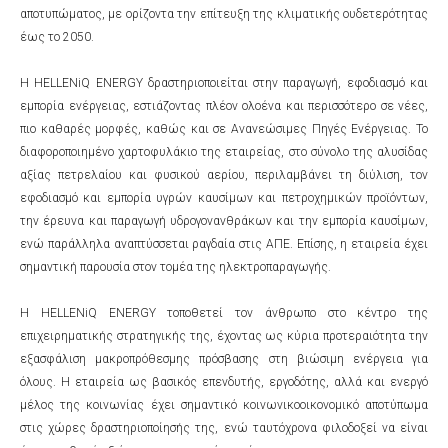
αποτυπώματος, με ορίζοντα την επίτευξη της κλιματικής ουδετερότητας
έως το 2050.
Η HELLENiQ ENERGY δραστηριοποιείται στην παραγωγή, εφοδιασμό και
εμπορία ενέργειας, εστιάζοντας πλέον ολοένα και περισσότερο σε νέες,
πιο καθαρές μορφές, καθώς και σε Ανανεώσιμες Πηγές Ενέργειας. Το
διαφοροποιημένο χαρτοφυλάκιο της εταιρείας, στο σύνολο της αλυσίδας
αξίας πετρελαίου και φυσικού αερίου, περιλαμβάνει τη διύλιση, τον
εφοδιασμό και εμπορία υγρών καυσίμων και πετροχημικών προϊόντων,
την έρευνα και παραγωγή υδρογονανθράκων και την εμπορία καυσίμων,
ενώ παράλληλα αναπτύσσεται ραγδαία στις ΑΠΕ. Επίσης, η εταιρεία έχει
σημαντική παρουσία στον τομέα της ηλεκτροπαραγωγής.
Η HELLENiQ ENERGY τοποθετεί τον άνθρωπο στο κέντρο της
επιχειρηματικής στρατηγικής της, έχοντας ως κύρια προτεραιότητα την
εξασφάλιση μακροπρόθεσμης πρόσβασης στη βιώσιμη ενέργεια για
όλους. Η εταιρεία ως βασικός επενδυτής, εργοδότης, αλλά και ενεργό
μέλος της κοινωνίας έχει σημαντικό κοινωνικοοικονομικό αποτύπωμα
στις χώρες δραστηριοποίησής της, ενώ ταυτόχρονα φιλοδοξεί να είναι