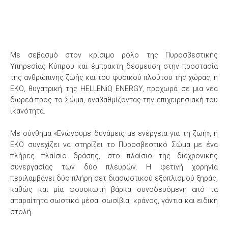
Με σεβασμό στον κρίσιμο ρόλο της Πυροσβεστικής
Υπηρεσίας Κύπρου και έμπρακτη δέσμευση στην προστασία
της ανθρώπινης ζωής και του φυσικού πλούτου της χώρας, η
ΕΚΟ, θυγατρική της HELLENiQ ENERGY, προχωρά σε μια νέα
δωρεά προς το Σώμα, αναβαθμίζοντας την επιχειρησιακή του
ικανότητα.
Με σύνθημα «Ενώνουμε δυνάμεις με ενέργεια για τη ζωή», η
ΕΚΟ συνεχίζει να στηρίζει το Πυροσβεστικό Σώμα με ένα
πλήρες πλαίσιο δράσης, στο πλαίσιο της διαχρονικής
συνεργασίας των δύο πλευρών. Η φετινή χορηγία
περιλαμβάνει δύο πλήρη σετ διασωστικού εξοπλισμού ξηράς,
καθώς και μία φουσκωτή βάρκα συνοδευόμενη από τα
απαραίτητα σωστικά μέσα: σωσίβια, κράνος, γάντια και ειδική
στολή.