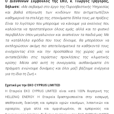
Ο Διευθύνων Σύμβουλος της ΕΚΟ, κ. Γιώργος Γρηγοράς,
δήλωσε:
«Με σεβασμό στο έργο της Πυροσβεστικής Υπηρεσίας
και βαθιά επίγνωση των κινδύνων που αντιμετωπίζουν
καθημερινά τα στελέχη της, στεκόμαστε δίπλα τους, με πράξεις.
Είναι το λιγότερο που μπορούμε να κάνουμε για εκείνους που
καλούνται να προστατέψουν όλους εμάς, αλλά και το φυσικό
περιβάλλον όπου μεγαλώνουν και αναπνέουν τα παιδιά μας. Με
τα κατάλληλα εφόδια που τους δίνουμε, θα μπορέσουν να
εκπληρώσουν ακόμη πιο αποτελεσματικά τα καθήκοντά τους,
ενισχύοντας έτσι και την προσπάθεια της χώρας μας να
ανταπεξέλθει στις τεράστιες προκλήσεις της κλιματικής
κρίσης. Μέσα από αυτή τη συνεργασία, αισθανόμαστε ότι
πράγματι ενώνουμε δυνάμεις και όλοι μαζί βάζουμε ενέργεια
για τη ίδια τη ζωή.»
.
Σχετικά με την ΕΚΟ CYPRUS LIMITED
Η Εταιρεία EKO CYPRUS LIMITED είναι κατά 100% θυγατρική της
HELLENiQ ENERGY. Η Εταιρεία δραστηριοποιείται στην εισαγωγή,
αποθήκευση, διακίνηση και εμπορία υγρών καυσίμων, λιπαντικών και
υγραερίου, χύμα αλλά και εμφιαλωμένου, σε εμπορικούς και