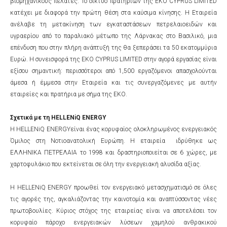
βιομηχανικούς πελάτες. Το δίκτυο πρατηρίων της EKO CYPRUS LIMITED
κατέχει με διαφορά την πρώτη θέση στα καύσιμα κίνησης. Η Εταιρεία
ανέλαβε τη μετακίνηση των εγκαταστάσεων πετρελαιοειδών και
υγραερίου από το παραλιακό μέτωπο της Λάρνακας στο Βασιλικό, μια
επένδυση που στην πλήρη ανάπτυξή της θα ξεπεράσει τα 50 εκατομμύρια
Ευρώ. Η συνεισφορά της ΕΚΟ CYPRUS LIMITED στην αγορά εργασίας είναι
εξίσου σημαντική: περισσότεροι από 1,500 εργαζόμενοι απασχολούνται
άμεσα ή έμμεσα στην Εταιρεία και τις συνεργαζόμενες με αυτήν
εταιρείες και πρατήρια με σήμα της ΕΚΟ.
Σχετικά με τη HELLENiQ ENERGY
Η HELLENiQ ENERGYείναι ένας κορυφαίος ολοκληρωμένος ενεργειακός
Όμιλος στη Νοτιοανατολική Ευρώπη. Η εταιρεία ιδρύθηκε ως
ΕΛΛΗΝΙΚΑ ΠΕΤΡΕΛΑΙΑ το 1998 και δραστηριοποιείται σε 6 χώρες, με
χαρτοφυλάκιο που εκτείνεται σε όλη την ενεργειακή αλυσίδα αξίας.
Η HELLENiQ ENERGY προωθεί τον ενεργειακό μετασχηματισμό σε όλες
τις αγορές της, αγκαλιάζοντας την καινοτομία και αναπτύσσοντας νέες
πρωτοβουλίες. Κύριος στόχος της εταιρείας είναι να αποτελέσει τον
κορυφαίο πάροχο ενεργειακών λύσεων χαμηλού ανθρακικού