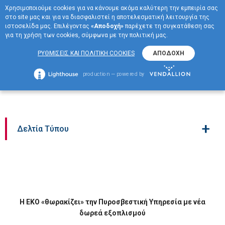
Χρησιμοποιούμε cookies για να κάνουμε ακόμα καλύτερη την εμπειρία σας
EN
στο site μας και για να διασφαλιστεί η αποτελεσματική λειτουργία της
ΜΕΝΟΥ
ιστοσελίδα μας. Επιλέγοντας
«Αποδοχή»
παρέχετε τη συγκατάθεση σας
για τη χρήση των cookies, σύμφωνα με την πολιτική μας.
Η ΕΚΟ «θωρακίζει» την
ΡΥΘΜΙΣΕΙΣ ΚΑΙ ΠΟΛΙΤΙΚΗ COOKIES
ΑΠΟΔΟΧΗ
Πυροσβεστική Υπηρεσία
production — powered by
με νέα δωρεά εξοπλισμού
+
Δελτία Τύπου
Η ΕΚΟ «θωρακίζει» την Πυροσβεστική Υπηρεσία με νέα
δωρεά εξοπλισμού