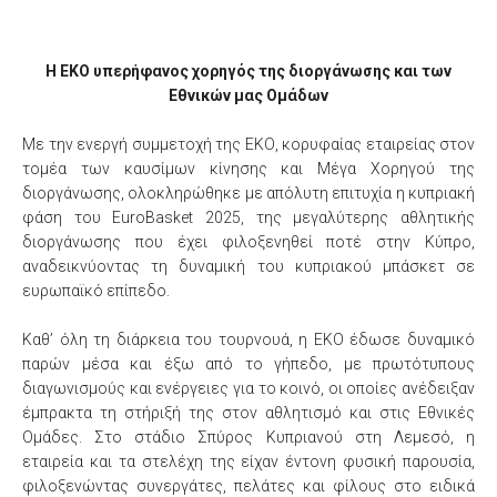
Η ΕΚΟ υπερήφανος χορηγός της διοργάνωσης και των
Εθνικών μας Ομάδων
Με την ενεργή συμμετοχή της ΕΚΟ, κορυφαίας εταιρείας στον
τομέα των καυσίμων κίνησης και Μέγα Χορηγού της
διοργάνωσης, ολοκληρώθηκε με απόλυτη επιτυχία η κυπριακή
φάση του EuroBasket 2025, της μεγαλύτερης αθλητικής
διοργάνωσης που έχει φιλοξενηθεί ποτέ στην Κύπρο,
αναδεικνύοντας τη δυναμική του κυπριακού μπάσκετ σε
ευρωπαϊκό επίπεδο.
Καθ’ όλη τη διάρκεια του τουρνουά, η ΕΚΟ έδωσε δυναμικό
παρών μέσα και έξω από το γήπεδο, με πρωτότυπους
διαγωνισμούς και ενέργειες για το κοινό, οι οποίες ανέδειξαν
έμπρακτα τη στήριξή της στον αθλητισμό και στις Εθνικές
Ομάδες. Στο στάδιο Σπύρος Κυπριανού στη Λεμεσό, η
εταιρεία και τα στελέχη της είχαν έντονη φυσική παρουσία,
φιλοξενώντας συνεργάτες, πελάτες και φίλους στο ειδικά