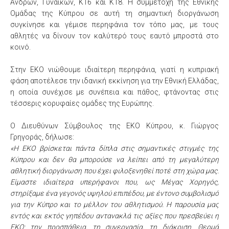
Ανδρών, Γυναικών, Κ16 και Κ18. Η συμμετοχή της Εθνικής
Ομάδας της Κύπρου σε αυτή τη σημαντική διοργάνωση
συγκίνησε και γέμισε περηφάνια τον τόπο μας, με τους
αθλητές να δίνουν τον καλύτερό τους εαυτό μπροστά στο
κοινό.
Στην ΕΚΟ νιώθουμε ιδιαίτερη περηφάνια, γιατί η κυπριακή
φάση αποτέλεσε την ιδανική εκκίνηση για την Εθνική Ελλάδας,
η οποία συνέχισε με συνέπεια και πάθος, φτάνοντας στις
τέσσερις κορυφαίες ομάδες της Ευρώπης.
Ο Διευθύνων Σύμβουλος της ΕΚΟ Κύπρου, κ. Γιώργος
Γρηγοράς, δήλωσε:
«Η ΕΚΟ βρίσκεται πάντα δίπλα στις σημαντικές στιγμές της
Κύπρου και δεν θα μπορούσε να λείπει από τη μεγαλύτερη
αθλητική διοργάνωση που έχει φιλοξενηθεί ποτέ στη χώρα μας.
Είμαστε ιδιαίτερα υπερήφανοι που, ως Μέγας Χορηγός,
στηρίξαμε ένα γεγονός υψηλού επιπέδου, με έντονο συμβολισμό
για την Κύπρο και το μέλλον του αθλητισμού. Η παρουσία μας
εντός και εκτός γηπέδου αντανακλά τις αξίες που πρεσβεύει η
ΕΚΟ: την προσπάθεια, τη συνεργασία, τη διάκριση. Θερμά