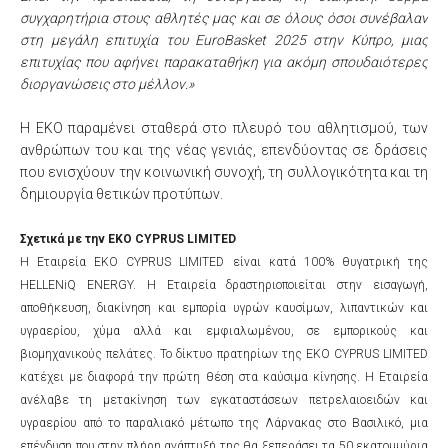
συγχαρητήρια στους αθλητές μας και σε όλους όσοι συνέβαλαν
στη μεγάλη επιτυχία του EuroBasket 2025 στην Κύπρο, μιας
επιτυχίας που αφήνει παρακαταθήκη για ακόμη σπουδαιότερες
διοργανώσεις στο μέλλον.»
Η ΕΚΟ παραμένει σταθερά στο πλευρό του αθλητισμού, των
ανθρώπων του και της νέας γενιάς, επενδύοντας σε δράσεις
που ενισχύουν την κοινωνική συνοχή, τη συλλογικότητα και τη
δημιουργία θετικών προτύπων.
Σχετικά με την ΕΚΟ CYPRUS LIMITED
Η Εταιρεία EKO CYPRUS LIMITED είναι κατά 100% θυγατρική της
HELLENiQ ENERGY. Η Εταιρεία δραστηριοποιείται στην εισαγωγή,
αποθήκευση, διακίνηση και εμπορία υγρών καυσίμων, λιπαντικών και
υγραερίου, χύμα αλλά και εμφιαλωμένου, σε εμπορικούς και
βιομηχανικούς πελάτες. Το δίκτυο πρατηρίων της EKO CYPRUS LIMITED
κατέχει με διαφορά την πρώτη θέση στα καύσιμα κίνησης. Η Εταιρεία
ανέλαβε τη μετακίνηση των εγκαταστάσεων πετρελαιοειδών και
υγραερίου από το παραλιακό μέτωπο της Λάρνακας στο Βασιλικό, μια
επένδυση που στην πλήρη ανάπτυξή της θα ξεπεράσει τα 50 εκατομμύρια