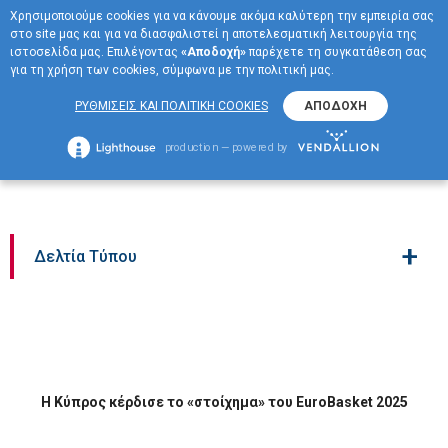
Χρησιμοποιούμε cookies για να κάνουμε ακόμα καλύτερη την εμπειρία σας
EN
στο site μας και για να διασφαλιστεί η αποτελεσματική λειτουργία της
ΜΕΝΟΥ
ιστοσελίδα μας. Επιλέγοντας
«Αποδοχή»
παρέχετε τη συγκατάθεση σας
για τη χρήση των cookies, σύμφωνα με την πολιτική μας.
Η Κύπρος κέρδισε το
ΡΥΘΜΙΣΕΙΣ ΚΑΙ ΠΟΛΙΤΙΚΗ COOKIES
ΑΠΟΔΟΧΗ
«στοίχημα» του
production — powered by
EuroBasket 2025
+
Δελτία Τύπου
Η Κύπρος κέρδισε το «στοίχημα» του EuroBasket 2025