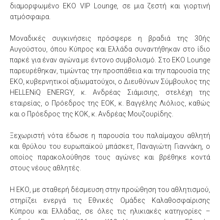
διαμορφωμένο EKO VIP Lounge, σε μια ζεστή και γιορτινή
ατμόσφαιρα.
Μοναδικές συγκινήσεις πρόσφερε η βραδιά της 30ής
Αυγούστου, όπου Κύπρος και Ελλάδα συναντήθηκαν στο ίδιο
παρκέ για έναν αγώνα με έντονο συμβολισμό. Στο EKO Lounge
παρευρέθηκαν, τιμώντας την προσπάθεια και την παρουσία της
ΕΚΟ, κυβερνητικοί αξιωματούχοι, ο Διευθύνων Σύμβουλος της
HELLENiQ ENERGY, κ. Ανδρέας Σιάμισιης, στελέχη της
εταιρείας, ο Πρόεδρος της ΕΟΚ, κ. Βαγγέλης Λιόλιος, καθώς
και ο Πρόεδρος της ΚΟΚ, κ. Ανδρέας Μουζουρίδης.
Ξεχωριστή νότα έδωσε η παρουσία του παλαίμαχου αθλητή
και θρύλου του ευρωπαϊκού μπάσκετ, Παναγιώτη Γιαννάκη, ο
οποίος παρακολούθησε τους αγώνες και βρέθηκε κοντά
στους νέους αθλητές.
Η ΕΚΟ, με σταθερή δέσμευση στην προώθηση του αθλητισμού,
στηρίζει ενεργά τις Εθνικές Ομάδες Καλαθοσφαίρισης
Κύπρου και Ελλάδας, σε όλες τις ηλικιακές κατηγορίες –