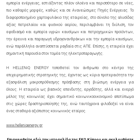
εμπορία ενέργειας, εστιάζοντας πλέον ολοένα και περισσότερο σε νέες,
πιο καθαρές μορφές, καθώς και σε Ανανεώσιμες Πηγές Ενέργειας. Το
διαφοροποιημένο χαρτοφυλάκιο της εταιρείας, στο σύνολο της αλυσίδας
αξίας πετρελαίου και φυσικού αερίου, περιλαμβάνει τη διύλιση, τον
εφοδιασμό και εμπορία υγρών καυσίμων και πετροχημικών προϊόντων,
την έρευνα και παραγωγή υδρογονανθράκων και την εμπορία καυσίμων,
ενώ παράλληλα αναπτύσσεται ραγδαία στις ΑΠΕ. Επίσης, η εταιρεία έχει
σημαντική παρουσία στον τομέα της ηλεκτροπαραγωγής.
Η HELLENiQ ENERGY τοποθετεί τον άνθρωπο στο κέντρο της
επιχειρηματικής στρατηγικής της, έχοντας ως κύρια προτεραιότητα την
εξασφάλιση μακροπρόθεσμης πρόσβασης στη βιώσιμη ενέργεια για
όλους. Η εταιρεία ως βασικός επενδυτής, εργοδότης, αλλά και ενεργό
μέλος της κοινωνίας έχει σημαντικό κοινωνικοοικονομικό αποτύπωμα
στις χώρες δραστηριοποίησής της, ενώ ταυτόχρονα φιλοδοξεί να είναι
ένας σταθερά αξιόπιστος κοινωνικός εταίρος.
www.helleniqenergy.gr
Επισκεφθείτε
εδώ
την ιστοσελίδα της ΕΚΟ Κύπρου και ακολουθήστε