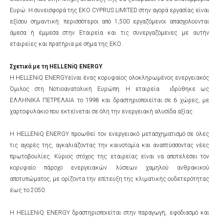
Ευρώ. Η συνεισφορά της ΕΚΟ CYPRUS LIMITED στην αγορά εργασίας είναι
εξίσου σημαντική: περισσότεροι από 1,500 εργαζόμενοι απασχολούνται
άμεσα ή έμμεσα στην Εταιρεία και τις συνεργαζόμενες με αυτήν
εταιρείες και πρατήρια με σήμα της ΕΚΟ.
Σχετικά με τη HELLENiQ ENERGY
Η HELLENiQ ENERGYείναι ένας κορυφαίος ολοκληρωμένος ενεργειακός
Όμιλος στη Νοτιοανατολική Ευρώπη. Η εταιρεία ιδρύθηκε ως
ΕΛΛΗΝΙΚΑ ΠΕΤΡΕΛΑΙΑ το 1998 και δραστηριοποιείται σε 6 χώρες, με
χαρτοφυλάκιο που εκτείνεται σε όλη την ενεργειακή αλυσίδα αξίας.
Η HELLENiQ ENERGY προωθεί τον ενεργειακό μετασχηματισμό σε όλες
τις αγορές της, αγκαλιάζοντας την καινοτομία και αναπτύσσοντας νέες
πρωτοβουλίες. Κύριος στόχος της εταιρείας είναι να αποτελέσει τον
κορυφαίο πάροχο ενεργειακών λύσεων χαμηλού ανθρακικού
αποτυπώματος, με ορίζοντα την επίτευξη της κλιματικής ουδετερότητας
έως το 2050.
Η HELLENiQ ENERGY δραστηριοποιείται στην παραγωγή, εφοδιασμό και