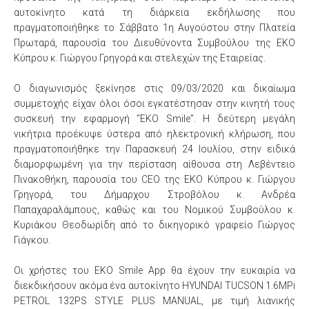
αυτοκίνητο κατά τη διάρκεια εκδήλωσης που
πραγματοποιήθηκε το Σάββατο 1η Αυγούστου στην Πλατεία
Πρωταρά, παρουσία του Διευθύνοντα Συμβούλου της ΕΚΟ
Κύπρου κ. Γιώργου Γρηγορά και στελεχών της Εταιρείας.
Ο διαγωνισμός ξεκίνησε στις 09/03/2020 και δικαίωμα
συμμετοχής είχαν όλοι όσοι εγκατέστησαν στην κινητή τους
συσκευή την εφαρμογή “EKO Smile”. Η δεύτερη μεγάλη
νικήτρια προέκυψε ύστερα από ηλεκτρονική κλήρωση, που
πραγματοποιήθηκε την Παρασκευή 24 Ιουλίου, στην ειδικά
διαμορφωμένη για την περίσταση αίθουσα στη Λεβέντειο
Πινακοθήκη, παρουσία του CEO της ΕΚΟ Κύπρου κ. Γιώργου
Γρηγορά, του Δήμαρχου Στροβόλου κ. Ανδρέα
Παπαχαραλάμπους, καθώς και του Νομικού Συμβούλου κ.
Κυριάκου Θεοδωρίδη από το δικηγορικό γραφείο Γιώργος
Γιάγκου.
Οι χρήστες του EKO Smile App θα έχουν την ευκαιρία να
διεκδικήσουν ακόμα ένα αυτοκίνητο HYUNDAI TUCSON 1.6MPi
PETROL 132PS STYLE PLUS MANUAL, με τιμή λιανικής