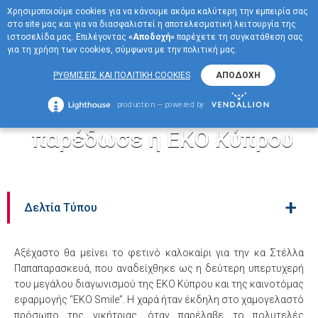
Χρησιμοποιούμε cookies για να κάνουμε ακόμα καλύτερη την εμπειρία σας
EN
στο site μας και για να διασφαλιστεί η αποτελεσματική λειτουργία της
ΜΕΝΟΥ
ιστοσελίδα μας. Επιλέγοντας
«Αποδοχή»
παρέχετε τη συγκατάθεση σας
για τη χρήση των cookies, σύμφωνα με την πολιτική μας.
Σε γυναικεία χέρια το
ΡΥΘΜΙΣΕΙΣ ΚΑΙ ΠΟΛΙΤΙΚΗ COOKIES
ΑΠΟΔΟΧΗ
τιμόνι του δεύτερου
production — powered by
HYUNDAI TUCSON, που
παρέδωσε η ΕΚΟ Κύπρου
+
Δελτία Τύπου
Αξέχαστο θα μείνει το φετινό καλοκαίρι για την κα Στέλλα
Παπαπαρασκευά, που αναδείχθηκε ως η δεύτερη υπερτυχερή
του μεγάλου διαγωνισμού της ΕΚΟ Κύπρου και της καινοτόμας
εφαρμογής “EKO Smile”. Η χαρά ήταν έκδηλη στο χαμογελαστό
πρόσωπο της νικήτριας, όταν παρέλαβε το πολυτελές