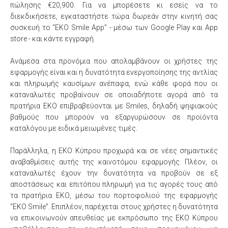
πώλησης €20,900. Για να μπορέσετε κι εσείς να το
διεκδικήσετε, εγκαταστήστε τώρα δωρεάν στην κινητή σας
συσκευή το “EKO Smile App” - μέσω των Google Play και App
store - και κάντε εγγραφή.
Ανάμεσα στα προνόμια που απολαμβάνουν οι χρήστες της
εφαρμογής είναι και η δυνατότητα ενεργοποίησης της αντλίας
και πληρωμής καυσίμων ανέπαφα, ενώ κάθε φορά που οι
καταναλωτές προβαίνουν σε οποιαδήποτε αγορά από τα
πρατήρια ΕΚΟ επιβραβεύονται με Smiles, δηλαδή ψηφιακούς
βαθμούς που μπορούν να εξαργυρώσουν σε προϊόντα
καταλόγου με ειδικά μειωμένες τιμές.
Παράλληλα, η ΕΚΟ Κύπρου προχωρά και σε νέες σημαντικές
αναβαθμίσεις αυτής της καινοτόμου εφαρμογής. Πλέον, οι
καταναλωτές έχουν την δυνατότητα να προβούν σε εξ
αποστάσεως και επιτόπου πληρωμή για τις αγορές τους από
τα πρατήρια ΕΚΟ, μέσω του πορτοφολιού της εφαρμογής
“EKO Smile”. Επιπλέον, παρέχεται στους χρήστες η δυνατότητα
να επικοινωνούν απευθείας με εκπρόσωπο της ΕΚΟ Κύπρου