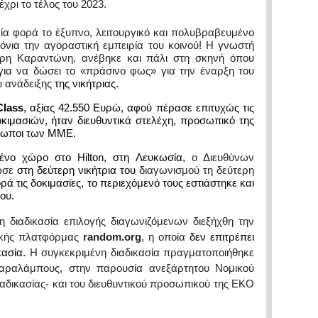
ρι το τέλος του 2023.
ία φορά το έξυπνο, λειτουργικό και πολυβραβευμένο
όνια την αγοραστική εμπειρία του κοινού! Η γνωστή
τρη Καραντώνη, ανέβηκε και πάλι στη σκηνή όπου
 για να δώσει το «πράσινο φως» για την έναρξη του
υ ανάδειξης
της νικήτριας.
EN
Class
, αξίας 42.550 Ευρώ, αφού πέρασε επιτυχώς τις
οκιμασιών, ήταν διευθυντικά στελέχη, προσωπικό της
σωποι των ΜΜΕ.
σμένο χώρο στο
Hilton
, στη Λευκωσία,
ο Διευθύνων
δωσε
στη δεύτερη νικήτρια του
διαγωνισμού τη δεύτερη
ρά τις δοκιμασίες, το περιεχόμενό τους εστιάστηκε και
ου.
νη διαδικασία επιλογής διαγωνιζόμενων διεξήχθη την
νικής πλατφόρμας
random
.
org
, η οποία
δεν επιτρέπει
κασία.
Η συγκεκριμένη διαδικασία πραγματοποιήθηκε
αραλάμπους, στην παρουσία ανεξάρτητου Νομικού
ιαδικασίας- και του διευθυντικού προσωπικού της ΕΚΟ