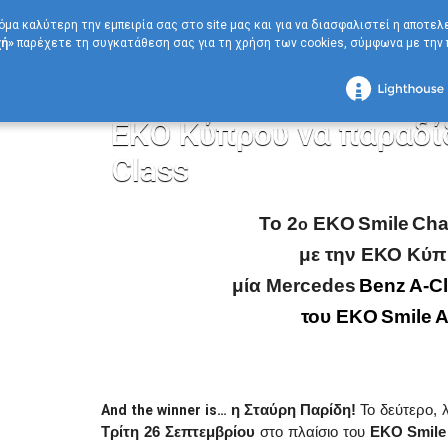
όμα καλύτερη την εμπειρία σας στο site μας και για να διασφαλιστεί η αποτε
ή»
παρέχετε τη συγκατάθεση σας για τη χρήση των cookies, σύμφωνα με την π
Αρχική
ΝΕΑ
Δελτία Τύπου
Το 2ο EKO Smile Challenge ολοκληρ
Το 2ο EKO Smile Chal
ΕΚΟ Κύπρου να παραδίδ
Class
Το 2
EKO
Smile
Cha
ο
με την ΕΚΟ Κύπ
μία
Mercedes
Benz
A
-
C
του
EKO
Smile
A
And the winner is…
η
Σταύρη
Παρίδη
!
Το δεύτερο, 
Τρίτη
26 Σεπτεμβρίου
στο πλαίσιο του
EKO
Smile