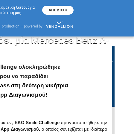
70000356
ΓΡΑΜΜΗ ΕΠΙΚΟΙΝΩΝΙΑΣ ΕΚΟ
λεσματική λειτουργία
ΑΠΟΔΟΧΗ
ολιτική μας.
ώθηκε με την ΕΚΟ Κύπρου να παραδίδει μία Mercedes Benz A-Class
lenge ολοκληρώθηκε με την
production — powered by
ει μία Mercedes Benz A-
llenge
ολοκληρώθηκε
ρου να παραδίδει
lass
στη δεύτερη νικήτρια
pp
Διαγωνισμού!
λοιπόν,
EKO
Smile
Challenge
πραγματοποιήθηκε την
App
Διαγωνισμού,
ο οποίος συνεχίζεται με ιδιαίτερο