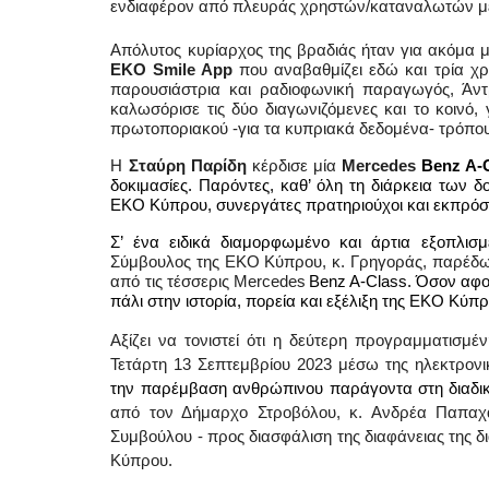
ενδιαφέρον από πλευράς χρηστών/καταναλωτών μέχ
Απόλυτος κυρίαρχος της βραδιάς ήταν για ακόμα μ
EKO
Smile
App
που αναβαθμίζει εδώ και τρία χρ
παρουσιάστρια και ραδιοφωνική παραγωγός, Άν
καλωσόρισε τις δύο διαγωνιζόμενες και το κοινό,
πρωτοποριακού -για τα κυπριακά δεδομένα- τρόπο
Η
Σταύρη Παρίδη
κέρδισε μία
Mercedes
Benz
A
-
δοκιμασίες. Παρόντες, καθ’ όλη τη διάρκεια των δ
ΕΚΟ Κύπρου, συνεργάτες πρατηριούχοι και εκπρό
Σ’ ένα ειδικά διαμορφωμένο και άρτια εξοπλι
Σύμβουλος της
EKO
K
ύπρου, κ. Γρηγοράς, παρέ
από τις τέσσερις
Mercedes
Benz
A
-
Class
. Όσον αφο
πάλι στην ιστορία, πορεία και εξέλιξη της ΕΚΟ Κύπρ
Αξίζει να τονιστεί ότι η δεύτερη προγραμματισμέ
Τετάρτη 13 Σεπτεμβρίου 2023 μέσω της ηλεκτρο
την παρέμβαση ανθρώπινου παράγοντα στη διαδι
από τον Δήμαρχο Στροβόλου, κ. Ανδρέα Παπαχ
Συμβούλου - προς διασφάλιση της διαφάνειας της δ
Κύπρου.