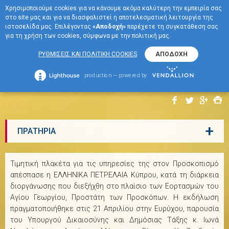
Χρησιμοποιούμε cookies για να κάνουμε ακόμα καλύτερη την εμπειρία σας
EN
στο site μας και για να διασφαλιστεί η αποτελεσματική λειτουργία της
ΜΕΝΟΥ
ιστοσελίδα μας. Επιλέγοντας
«Αποδοχή»
παρέχετε τη συγκατάθεση σας
για τη χρήση των cookies, σύμφωνα με την πολιτική μας.
Τιμητική πλακέτα στην
ΡΥΘΜΙΣΕΙΣ ΚΑΙ ΠΟΛΙΤΙΚΗ COOKIES
ΑΠΟΔΟΧΗ
ΕΚΟ για τις υπηρεσίες της
production — powered by
στον Προσκοπισμό
+
ΠΡΑΤΗΡΙΑ
Τιμητική πλακέτα για τις υπηρεσίες της στον Προσκοπισμό
απέσπασε η ΕΛΛΗΝΙΚΑ ΠΕΤΡΕΛΑΙΑ Κύπρου, κατά τη διάρκεια
διοργάνωσης που διεξήχθη στο πλαίσιο των Εορτασμών του
Αγίου Γεωργίου, Προστάτη των Προσκόπων. Η εκδήλωση
πραγματοποιήθηκε στις 21 Απριλίου στην Ευρύχου, παρουσία
του Υπουργού Δικαιοσύνης και Δημόσιας Τάξης κ. Ιωνά