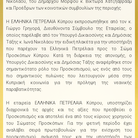
Νικολάου, του Δημάρχου Μόρφου κ. Βίκτωρα Χατζηαβραάμ
και Προέδρων των κοινοτικών συμβουλίων της περιοχής.
Η ΕΛΛΗΝΙΚΑ ΠΕΤΡΕΛΑΙΑ Κύπρου εκπροσωπήθηκε από τον κ.
Γιώργο Γρηγορά, Διευθύνοντα Σύμβουλο της Εταιρείας, ο
οποίος παρέλαβε από τον Υπουργό Δικαιοσύνης και Δημόσιας
Τάξης κ. Ιωνά Νικολάου την ειδική πλακέτα για την υποστήριξη
που παρέχουν τα Ελληνικά Πετρέλαια προς το Σώμα
Προσκόπων Κύπρου. Κατά τη διάρκεια της απονομής, ο
Υπουργός Δικαιοσύνης και Δημόσιας Τάξης αναφέρθηκε στον
σημαντικότατο ρόλο του Προσκοπισμού, ως ενός από τους
πιο σημαντικούς πυλώνες που λειτουργούν μέσα στην
Κυπριακή κοινωνία για την πρόληψη της νεανικής
παραβατικότητας.
Η εταιρεία ΕΛΛΗΝΙΚΑ ΠΕΤΡΕΛΑΙΑ Κύπρου, υποστηρίζει
διαχρονικά τις αρχές και τις αξίες που πρεσβεύει ο
Προσκοπισμός και αποτελεί ένα από τους κύριους χορηγούς
του Σώματος Προσκόπων. Για την φετινή περίοδο έχει
αναλάβει σειρά πρωτοβουλιών για την ενίσχυση του
προσκοπισμού, ανάμεσά τους και την υποστήριξη των