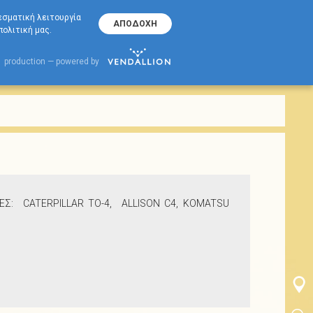
70000356
ΓΡΑΜΜΗ ΕΠΙΚΟΙΝΩΝΙΑΣ ΕΚΟ
λεσματική λειτουργία
ΑΠΟΔΟΧΗ
ολιτική μας.
Μετάδοσης Κίνησης
EKO Torque
FLUID 10W
production — powered by
ΕΣ: CATERPILLAR TO-4, ALLISON C4, KOMATSU