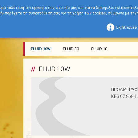
όμα καλύτερη την εμπειρία σας στο site μας και για να διασφαλιστεί η αποτε
ή»
παρέχετε τη συγκατάθεση σας για τη χρήση των cookies, σύμφωνα με την π
Αρχική
ΛΙΠΑΝΤΙΚΑ
Για τον Επαγγελματία
Λιπαντικά Συστημάτων 
EKO Torque
FLUID 10W
FLUID 30
FLUID 10
FLUID 10W
ΠΡΟΔΙΑΓΡΑΦ
KES 07.868.1