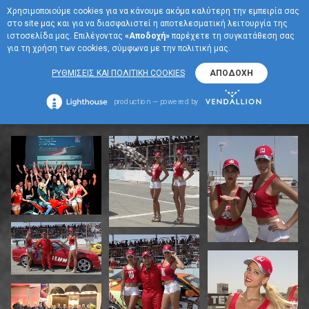
Χρησιμοποιούμε cookies για να κάνουμε ακόμα καλύτερη την εμπειρία σας
EN
στο site μας και για να διασφαλιστεί η αποτελεσματική λειτουργία της
ΜΕΝΟΥ
ιστοσελίδα μας. Επιλέγοντας
«Αποδοχή»
παρέχετε τη συγκατάθεση σας
για τη χρήση των cookies, σύμφωνα με την πολιτική μας.
MEDIA
ΡΥΘΜΙΣΕΙΣ ΚΑΙ ΠΟΛΙΤΙΚΗ COOKIES
ΑΠΟΔΟΧΗ
+
Φωτογραφίες
production — powered by