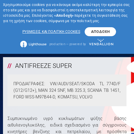
Χρησιμοποιούμε cookies για να κάνουμε ακόμα καλύτερη την εμπειρία σας
EN
στο site μας και για να διασφαλιστεί η αποτελεσματική λειτουργία της
ΜΕΝΟΥ
ιστοσελίδα μας. Επιλέγοντας
«Αποδοχή»
παρέχετε τη συγκατάθεση σας
για τη χρήση των cookies, σύμφωνα με την πολιτική μας.
EKO ANTIFREEZE
ΡΥΘΜΙΣΕΙΣ ΚΑΙ ΠΟΛΙΤΙΚΗ COOKIES
ΑΠΟΔΟΧΗ
+
ANTIFREEZE SUPER
production — powered by
ANTIFREEZE SUPER
ΠΡΟΔΙΑΓΡΑΦΕΣ: VW/AUDI/SEAT/SKODA TL 774D/F
(G12/G12+), MAN 324 SNF, MB 325.3, SCANIA TB 1451,
FORD WSS-M97B44-D, KOMATSU, VOLVO.
Συμπυκνωμένο υγρό κυκλωμάτων ψύξης βάσης
αιθυλενογλυκόλης, ειδικά σχεδιασμένο για σύγχρονους
κινητήρες βενζίνης και πετρελαίου, με πρόσθετα