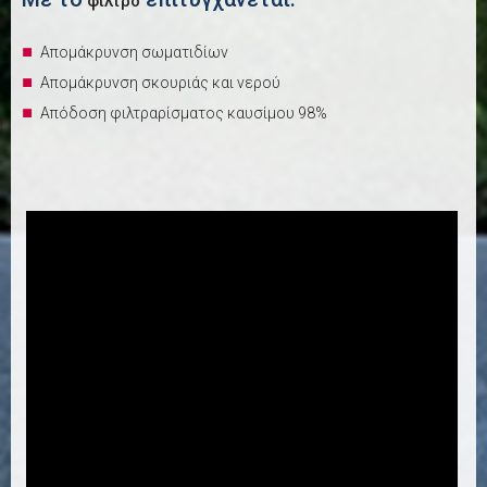
φίλτρο
Απομάκρυνση σωματιδίων
Απομάκρυνση σκουριάς και νερού
Απόδοση φιλτραρίσματος καυσίμου 98%