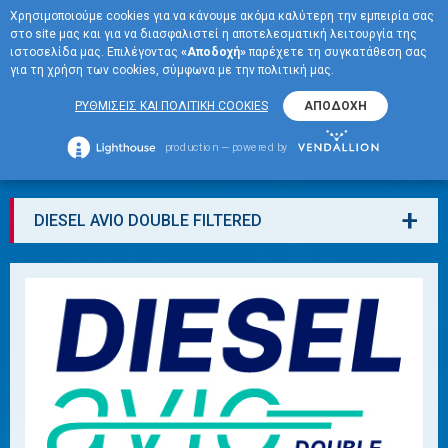
Χρησιμοποιούμε cookies για να κάνουμε ακόμα καλύτερη την εμπειρία σας
EN
στο site μας και για να διασφαλιστεί η αποτελεσματική λειτουργία της
ΜΕΝΟΥ
ιστοσελίδα μας. Επιλέγοντας
«Αποδοχή»
παρέχετε τη συγκατάθεση σας
για τη χρήση των cookies, σύμφωνα με την πολιτική μας.
DIESEL AVIO DOUBLE
ΡΥΘΜΙΣΕΙΣ ΚΑΙ ΠΟΛΙΤΙΚΗ COOKIES
ΑΠΟΔΟΧΗ
FILTERED
production — powered by
+
DIESEL AVIO DOUBLE FILTERED