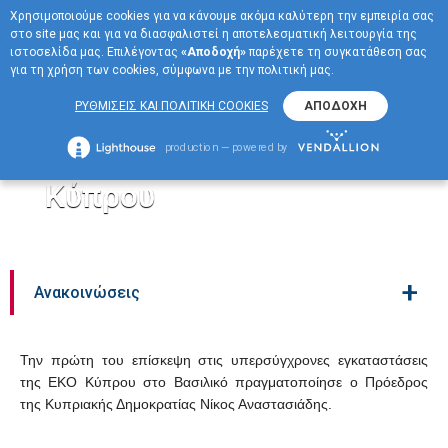
Χρησιμοποιούμε cookies για να κάνουμε ακόμα καλύτερη την εμπειρία σας
EN
στο site μας και για να διασφαλιστεί η αποτελεσματική λειτουργία της
ΜΕΝΟΥ
ιστοσελίδα μας. Επιλέγοντας
«Αποδοχή»
παρέχετε τη συγκατάθεση σας
για τη χρήση των cookies, σύμφωνα με την πολιτική μας.
Επίσκεψη του Προέδρου
ΡΥΘΜΙΣΕΙΣ ΚΑΙ ΠΟΛΙΤΙΚΗ COOKIES
ΑΠΟΔΟΧΗ
της Δημοκρατίας στις
production — powered by
εγκαταστάσεις της ΕΚΟ
Κύπρου
+
Ανακοινώσεις
Την πρώτη του επίσκεψη στις υπερσύγχρονες εγκαταστάσεις
της ΕΚΟ Κύπρου στο Βασιλικό πραγματοποίησε ο Πρόεδρος
της Κυπριακής Δημοκρατίας Νίκος Αναστασιάδης.