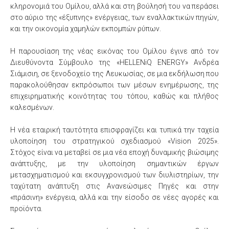
κληρονομιά του Ομίλου, αλλά και στη βούλησή του να περάσει
στο αύριο της «έξυπνης» ενέργειας, των εναλλακτικών πηγών,
και την οικονομία χαμηλών εκπομπών ρύπων.
Η παρουσίαση της νέας εικόνας του Ομίλου έγινε από τον
Διευθύνοντα Σύμβουλο της «HELLENiQ ENERGY» Ανδρέα
Σιάμισιη, σε ξενοδοχείο της Λευκωσίας, σε μια εκδήλωση που
παρακολούθησαν εκπρόσωποι των μέσων ενημέρωσης, της
επιχειρηματικής κοινότητας του τόπου, καθώς και πλήθος
καλεσμένων.
Η νέα εταιρική ταυτότητα επισφραγίζει και τυπικά την ταχεία
υλοποίηση του στρατηγικού σχεδιασμού «Vision 2025».
Στόχος είναι να μεταβεί σε μια νέα εποχή δυναμικής βιώσιμης
ανάπτυξης, με την υλοποίηση σημαντικών έργων
μετασχηματισμού και εκσυγχρονισμού των διυλιστηρίων, την
ταχύτατη ανάπτυξη στις Ανανεώσιμες Πηγές και στην
«πράσινη» ενέργεια, αλλά και την είσοδο σε νέες αγορές και
προϊόντα.