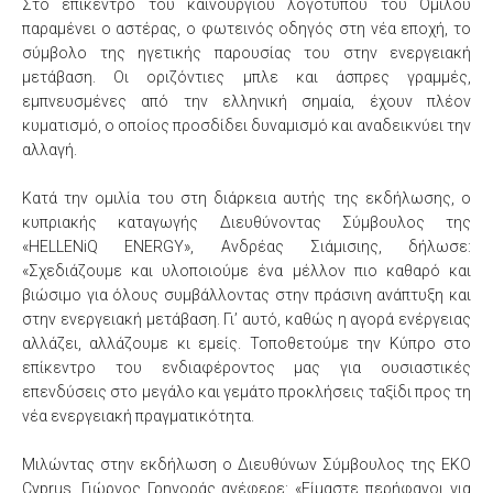
Στο επίκεντρο του καινούργιου λογότυπου του Ομίλου
παραμένει ο αστέρας, ο φωτεινός οδηγός στη νέα εποχή, το
σύμβολο της ηγετικής παρουσίας του στην ενεργειακή
μετάβαση. Οι οριζόντιες μπλε και άσπρες γραμμές,
εμπνευσμένες από την ελληνική σημαία, έχουν πλέον
κυματισμό, ο οποίος προσδίδει δυναμισμό και αναδεικνύει την
αλλαγή.
Κατά την ομιλία του στη διάρκεια αυτής της εκδήλωσης, ο
κυπριακής καταγωγής Διευθύνοντας Σύμβουλος της
«HELLENiQ ENERGY», Ανδρέας Σιάμισιης, δήλωσε:
«Σχεδιάζουμε και υλοποιούμε ένα μέλλον πιο καθαρό και
βιώσιμο για όλους συμβάλλοντας στην πράσινη ανάπτυξη και
στην ενεργειακή μετάβαση. Γι’ αυτό, καθώς η αγορά ενέργειας
αλλάζει, αλλάζουμε κι εμείς. Τοποθετούμε την Κύπρο στο
επίκεντρο του ενδιαφέροντος μας για ουσιαστικές
επενδύσεις στο μεγάλο και γεμάτο προκλήσεις ταξίδι προς τη
νέα ενεργειακή πραγματικότητα.
Μιλώντας στην εκδήλωση ο Διευθύνων Σύμβουλος της EKO
Cyprus, Γιώργος Γρηγοράς ανέφερε: «Είμαστε περήφανοι για