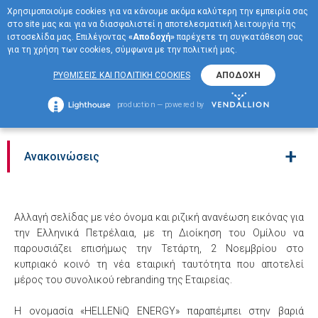
Χρησιμοποιούμε cookies για να κάνουμε ακόμα καλύτερη την εμπειρία σας
EN
στο site μας και για να διασφαλιστεί η αποτελεσματική λειτουργία της
ΜΕΝΟΥ
ιστοσελίδα μας. Επιλέγοντας
«Αποδοχή»
παρέχετε τη συγκατάθεση σας
για τη χρήση των cookies, σύμφωνα με την πολιτική μας.
HELLENiQ ENERGY» το νέο
ΡΥΘΜΙΣΕΙΣ ΚΑΙ ΠΟΛΙΤΙΚΗ COOKIES
ΑΠΟΔΟΧΗ
όνομα του Ομίλου ΕΛΠE
production — powered by
+
Ανακοινώσεις
Αλλαγή σελίδας με νέο όνομα και ριζική ανανέωση εικόνας για
την Ελληνικά Πετρέλαια, με τη Διοίκηση του Ομίλου να
παρουσιάζει επισήμως την Τετάρτη, 2 Νοεμβρίου στο
κυπριακό κοινό τη νέα εταιρική ταυτότητα που αποτελεί
μέρος του συνολικού rebranding της Εταιρείας.
Η ονομασία «HELLENiQ ENERGY» παραπέμπει στην βαριά