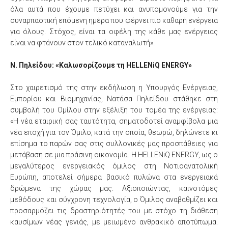
όλα αυτά που έχουμε πετύχει και ανυπομονούμε για την
συναρπαστική επόμενη ημέρα που φέρνει πιο καθαρή ενέργεια
για όλους. Στόχος, είναι τα οφέλη της κάθε μας ενέργειας
είναι να φτάνουν στον τελικό καταναλωτή».
Ν. Πηλείδου: «Καλωσορίζουμε τη HELLENiQ ENERGY»
Στο χαιρετισμό της στην εκδήλωση η Υπουργός Ενέργειας,
Εμπορίου και Βιομηχανίας, Νατάσα Πηλείδου στάθηκε στη
συμβολή του Ομίλου στην εξέλιξη του τομέα της ενέργειας:
«Η νέα εταιρική σας ταυτότητα, σηματοδοτεί αναμφίβολα μια
νέα εποχή για τον Όμιλο, κατά την οποία, θεωρώ, δηλώνετε κι
επίσημα το παρών σας στις συλλογικές μας προσπάθειες για
μετάβαση σε μια πράσινη οικονομία. Η HELLENiQ ENERGY, ως ο
μεγαλύτερος ενεργειακός όμιλος στη Νοτιοανατολική
Ευρώπη, αποτελεί σήμερα βασικό πυλώνα στα ενεργειακά
δρώμενα της χώρας μας. Αξιοποιώντας, καινοτόμες
μεθόδους και σύγχρονη τεχνολογία, ο Όμιλος αναβαθμίζει και
προσαρμόζει τις δραστηριότητές του με στόχο τη διάθεση
καυσίμων νέας γενιάς, με μειωμένο ανθρακικό αποτύπωμα.