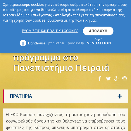
Χρησιμοποιούμε cookies για να κάνουμε ακόμα καλύτερη την εμπειρία σας
EN
στο site μας και για να διασφαλιστεί η αποτελεσματική λειτουργία της
ΜΕΝΟΥ
ιστοσελίδα μας. Επιλέγοντας
«Αποδοχή»
παρέχετε τη συγκατάθεση σας
για τη χρήση των cookies, σύμφωνα με την πολιτική μας.
Υποτροφία από την EKO
ΡΥΘΜΙΣΕΙΣ ΚΑΙ ΠΟΛΙΤΙΚΗ COOKIES
ΑΠΟΔΟΧΗ
Κύπρου σε Κύπριο
production — powered by
φοιτητή για μεταπτυχιακό
πρόγραμμα στο
Πανεπιστήμιο Πειραιά
+
ΠΡΑΤΗΡΙΑ
Η EKO Κύπρου, συνεχίζοντας τη μακρόχρονη παράδοση του
κοινωφελούς έργου της και θέλοντας να επιβραβεύσει τους
φοιτητές της Κύπρου, απένειμε υποτροφία στον αριστούχο