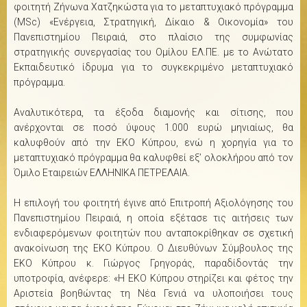
φοιτητή Ζήνωνα Χατζηκώστα για το μεταπτυχιακό πρόγραμμα
(MSc) «Ενέργεια, Στρατηγική, Δίκαιο & Οικονομία» του
Πανεπιστημίου Πειραιά, στο πλαίσιο της συμφωνίας
στρατηγικής συνεργασίας του Ομίλου ΕΛ.ΠΕ. με το Ανώτατο
Εκπαιδευτικό ίδρυμα για το συγκεκριμένο μεταπτυχιακό
πρόγραμμα.
Αναλυτικότερα, τα έξοδα διαμονής και σίτισης, που
ανέρχονται σε ποσό ύψους 1.000 ευρώ μηνιαίως, θα
καλυφθούν από την ΕΚΟ Κύπρου, ενώ η χορηγία για το
μεταπτυχιακό πρόγραμμα θα καλυφθεί εξ’ ολοκλήρου από τον
Όμιλο Εταιρειών ΕΛΛΗΝΙΚΑ ΠΕΤΡΕΛΑΙΑ.
Η επιλογή του φοιτητή έγινε από Επιτροπή Αξιολόγησης του
Πανεπιστημίου Πειραιά, η οποία εξέτασε τις αιτήσεις των
ενδιαφερόμενων φοιτητών που ανταποκρίθηκαν σε σχετική
ανακοίνωση της ΕΚΟ Κύπρου. Ο Διευθύνων Σύμβουλος της
ΕΚΟ Κύπρου κ. Γιώργος Γρηγοράς, παραδίδοντάς την
υποτροφία, ανέφερε: «H EKO Κύπρου στηρίζει και φέτος την
Aριστεία βοηθώντας τη Νέα Γενιά να υλοποιήσει τους